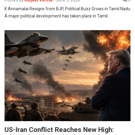
Posted by
Kuljeet Verma
-
June 5, 2026
0
K Annamalai Resigns from BJP, Political Buzz Grows in Tamil Nadu
A major political development has taken place in Tamil…
US-Iran Conflict Reaches New High: