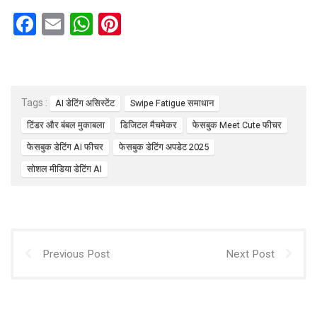
F
E
W
Pi
a
m
h
nt
ce
ail
at
er
b
s
es
Tags :
AI डेटिंग असिस्टेंट
Swipe Fatigue समाधान
o
A
t
टिंडर और बंबल मुकाबला
डिजिटल मैचमेकर
फेसबुक Meet Cute फीचर
o
p
फेसबुक डेटिंग AI फीचर
फेसबुक डेटिंग अपडेट 2025
k
p
सोशल मीडिया डेटिंग AI
Previous Post
Next Post