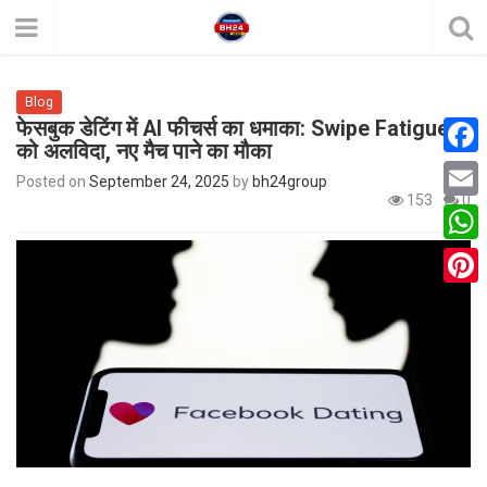
Blog
फेसबुक डेटिंग में AI फीचर्स का धमाका: Swipe Fatigue
को अलविदा, नए मैच पाने का मौका
F
Posted on
September 24, 2025
by
bh24group
153
0
a
E
c
m
W
e
a
h
P
b
i
a
i
o
l
t
n
o
s
t
k
A
e
p
r