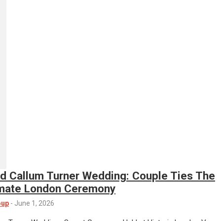
d Callum Turner Wedding: Couple Ties The
timate London Ceremony
oup
-
June 1, 2026