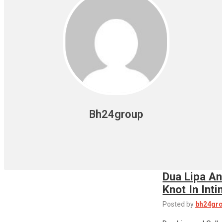
Bh24group
Dua Lipa An
Knot In In
Posted by
bh24gr