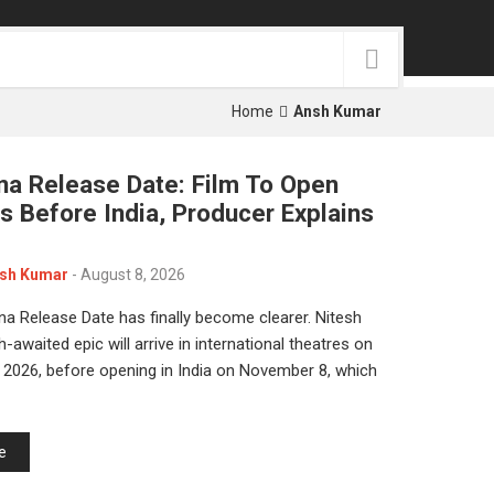
p
e
s
t
Home
Ansh Kumar
a Release Date: Film To Open
s Before India, Producer Explains
sh Kumar
-
August 8, 2026
 Release Date has finally become clearer. Nitesh
-awaited epic will arrive in international theatres on
2026, before opening in India on November 8, which
e