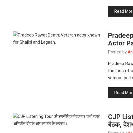
Read Mor
Pradeep
Actor P
Posted by
An
Pradeep Rawa
the loss of 
veteran perf
Read Mor
CJP List
बैठक, देशभ