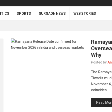
ITICS
SPORTS
GURGAON NEWS
WEB STORIES
Ramayan
Oversea
Why
Posted by
An
The Ramayana
Tiwari’s much
November 6, 
coincides…
Read Mor