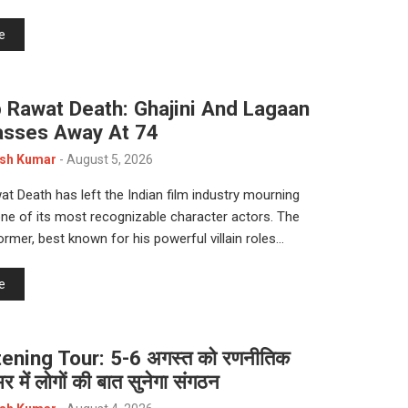
e
 Rawat Death: Ghajini And Lagaan
asses Away At 74
sh Kumar
-
August 5, 2026
t Death has left the Indian film industry mourning
one of its most recognizable character actors. The
ormer, best known for his powerful villain roles…
e
ening Tour: 5-6 अगस्त को रणनीतिक
र में लोगों की बात सुनेगा संगठन