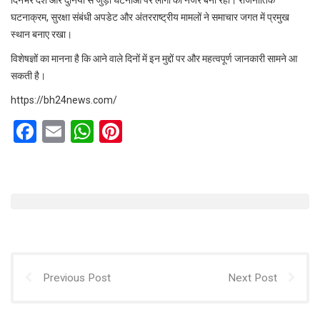
घटनाक्रम, सुरक्षा संबंधी अपडेट और अंतरराष्ट्रीय मामलों ने समाचार जगत में प्रमुख
स्थान बनाए रखा।
विशेषज्ञों का मानना है कि आने वाले दिनों में इन मुद्दों पर और महत्वपूर्ण जानकारी सामने आ
सकती है।
https://bh24news.com/
F
E
W
Pi
a
m
h
nt
ce
ail
at
er
b
s
es
o
A
t
o
p
k
p
Previous Post
Next Post