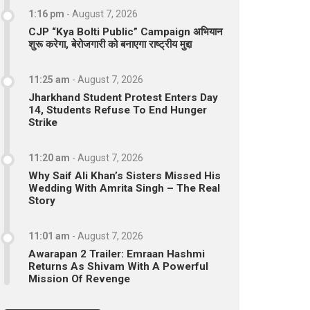
1:16 pm
-
August 7, 2026
CJP “Kya Bolti Public” Campaign अभियान
शुरू करेगा, बेरोजगारी को बनाएगा राष्ट्रीय मुद्दा
11:25 am
-
August 7, 2026
Jharkhand Student Protest Enters Day
14, Students Refuse To End Hunger
Strike
11:20 am
-
August 7, 2026
Why Saif Ali Khan’s Sisters Missed His
Wedding With Amrita Singh – The Real
Story
11:01 am
-
August 7, 2026
Awarapan 2 Trailer: Emraan Hashmi
Returns As Shivam With A Powerful
Mission Of Revenge