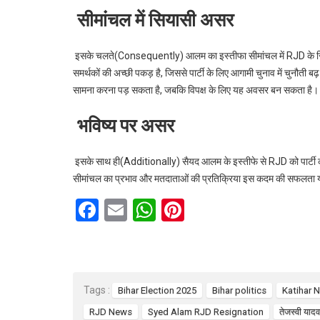
सीमांचल में सियासी असर
इसके चलते(Consequently) आलम का इस्तीफा सीमांचल में RJD के सिय
समर्थकों की अच्छी पकड़ है, जिससे पार्टी के लिए आगामी चुनाव में चुनौती 
सामना करना पड़ सकता है, जबकि विपक्ष के लिए यह अवसर बन सकता है।
भविष्य पर असर
इसके साथ ही(Additionally) सैयद आलम के इस्तीफे से RJD को पार्टी कार
सीमांचल का प्रभाव और मतदाताओं की प्रतिक्रिया इस कदम की सफलत
F
E
W
Pi
a
m
h
nt
ce
ail
at
er
b
s
es
Tags :
Bihar Election 2025
Bihar politics
Katihar 
o
A
t
RJD News
Syed Alam RJD Resignation
तेजस्वी यादव