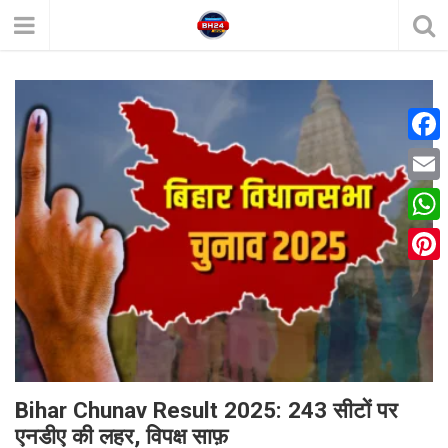
F
a
E
c
m
W
e
a
h
P
b
i
a
i
o
l
t
n
o
s
t
k
A
e
Bihar Chunav Result 2025: 243 सीटों पर
p
एनडीए की लहर, विपक्ष साफ़
r