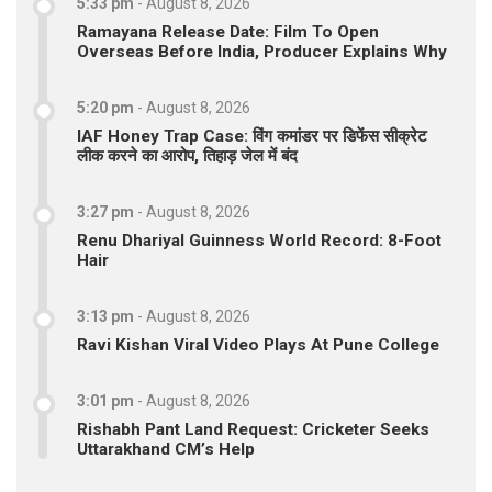
5:33 pm
-
August 8, 2026
Ramayana Release Date: Film To Open
Overseas Before India, Producer Explains Why
5:20 pm
-
August 8, 2026
IAF Honey Trap Case: विंग कमांडर पर डिफेंस सीक्रेट
लीक करने का आरोप, तिहाड़ जेल में बंद
3:27 pm
-
August 8, 2026
Renu Dhariyal Guinness World Record: 8-Foot
Hair
3:13 pm
-
August 8, 2026
Ravi Kishan Viral Video Plays At Pune College
3:01 pm
-
August 8, 2026
Rishabh Pant Land Request: Cricketer Seeks
Uttarakhand CM’s Help