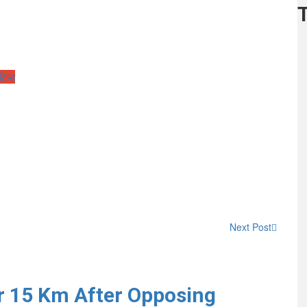
टिप्स
Next Post
r 15 Km After Opposing