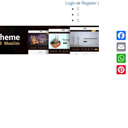
Login
or
Register
|
Faceb
Email
What
Pinter