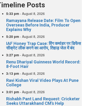
Timeline Posts
5:33 pm
-
August 8, 2026
Ramayana Release Date: Film To Open
Overseas Before India, Producer
Explains Why
5:20 pm
-
August 8, 2026
IAF Honey Trap Case: विंग कमांडर पर डिफेंस
सीक्रेट लीक करने का आरोप, तिहाड़ जेल में बंद
3:27 pm
-
August 8, 2026
Renu Dhariyal Guinness World Record:
8-Foot Hair
3:13 pm
-
August 8, 2026
Ravi Kishan Viral Video Plays At Pune
College
3:01 pm
-
August 8, 2026
Rishabh Pant Land Request: Cricketer
Seeks Uttarakhand CM’s Help