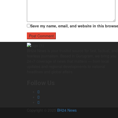
Save my name, email, and website in this browser
BH24 News is your trusted source for fast, factual, and
fearless journalism. Based in Gurugram, we bring you
24×7 coverage of news that matters — from local
updates and regional developments to national
headlines and global affairs.
Follow Us
Copyright © 2025
BH24 News