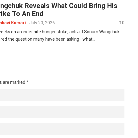
gchuk Reveals What Could Bring His
rike To An End
havi Kumari
-
July 20, 2026
0
eeks on an indefinite hunger strike, activist Sonam Wangchuk
wered the question many have been asking—what…
ds are marked
*