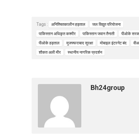
ce
ail
at
er
b
s
es
Tags :
अनिश्चितकालीन हड़ताल
जल विद्युत परियोजना
o
A
t
पाकिस्तान अधिकृत कश्मीर
पाकिस्तान जवान तैनाती
पीओके सरक
o
p
पीओके हड़ताल
मुजफ्फराबाद सुरक्षा
मोबाइल इंटरनेट बंद
वीआ
k
p
शौकत अली मीर
स्थानीय नागरिक प्रदर्शन
Bh24group