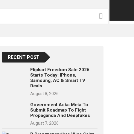
p
e
s
t
RECENT POST
Flipkart Freedom Sale 2026
Starts Today: IPhone,
Samsung, AC & Smart TV
Deals
August 8, 2026
Government Asks Meta To
Submit Roadmap To Fight
Propaganda And Deepfakes
August 7, 2026