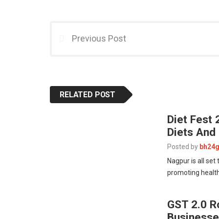
Previous Post
RELATED POST
Diet Fest
Diets And 
Posted by
bh24g
Nagpur is all se
promoting health
GST 2.0 R
Business