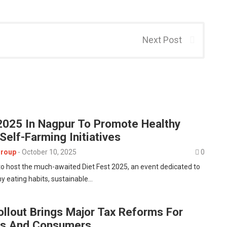
Next Post
 2025 In Nagpur To Promote Healthy
Self-Farming Initiatives
roup
-
October 10, 2025
0
t to host the much-awaited Diet Fest 2025, an event dedicated to
y eating habits, sustainable…
ollout Brings Major Tax Reforms For
es And Consumers