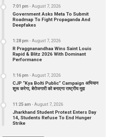
7:01 pm
-
August 7, 2026
Government Asks Meta To Submit
Roadmap To Fight Propaganda And
Deepfakes
1:28 pm
-
August 7, 2026
R Praggnanandhaa Wins Saint Louis
Rapid & Blitz 2026 With Dominant
Performance
1:16 pm
-
August 7, 2026
CJP “Kya Bolti Public” Campaign अभियान
शुरू करेगा, बेरोजगारी को बनाएगा राष्ट्रीय मुद्दा
11:25 am
-
August 7, 2026
Jharkhand Student Protest Enters Day
14, Students Refuse To End Hunger
Strike