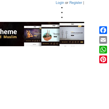
Login
or
Register
|
Faceb
Email
What
Pinter