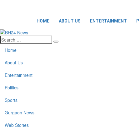
HOME
ABOUT US
ENTERTAINMENT
P
Home
About Us
Entertainment
Politics
Sports
Gurgaon News
Web Stories