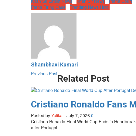
Khan Sir Latest News
Khan Sir News
Patna Court
Patna Firing Case
Trending News Hindi
Shambhavi Kumari
Previous Post
Related Post
Cristiano Ronaldo Fans M
Posted by
Yulika
-
July 7, 2026
0
Cristiano Ronaldo Final World Cup Ends in Heartbreak
after Portugal…