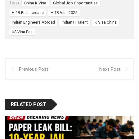
Tags :
China K Visa
Global Job Opportunities
o
A
t
H-1B Fee Increase
H-1B Visa 2025
o
p
Indian Engineers Abroad
Indian IT Talent
K Visa China
k
p
US Visa Fee
Previous Post
Next Post
RELATED POST