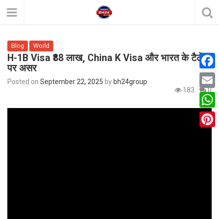
Blog
World
H-1B Visa ₹88 लाख, China K Visa और भारत के टैलेंट
पर असर
F
Posted on
September 22, 2025
by
bh24group
183
0
a
E
c
m
W
e
a
h
P
b
i
a
i
o
l
t
n
o
s
t
k
A
e
p
r