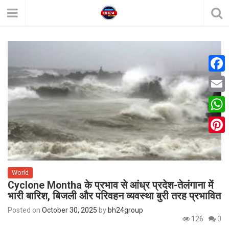
F
a
E
c
m
W
e
a
h
P
b
i
a
i
o
l
t
World
n
o
Cyclone Montha के प्रभाव से आंध्र प्रदेश-तेलंगाना में
s
t
k
भारी बारिश, बिजली और परिवहन व्यवस्था बुरी तरह प्रभावित
A
e
Posted on
October 30, 2025
by
bh24group
p
126
0
r