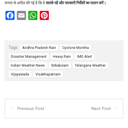
जनता से अपील की गई है कि वे
सतर्क रहें और सरकारी निर्देशों का पालन करें।
F
E
W
Pi
a
m
h
nt
ce
ail
at
er
b
s
es
Tags :
Andhra Pradesh Rain
Cyclone Montha
o
A
t
Disaster Management
Heavy Rain
IMD Alert
o
p
Indian Weather News
Srikakulam
Telangana Weather
k
p
Vijayawada
Visakhapatnam
Previous Post
Next Post