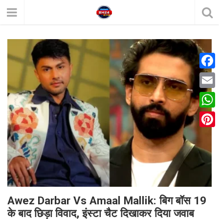
F
a
E
c
m
W
e
a
h
P
b
i
a
i
o
l
t
n
o
s
t
k
A
e
Awez Darbar Vs Amaal Mallik: बिग बॉस 19
p
के बाद छिड़ा विवाद, इंस्टा चैट दिखाकर दिया जवाब
r