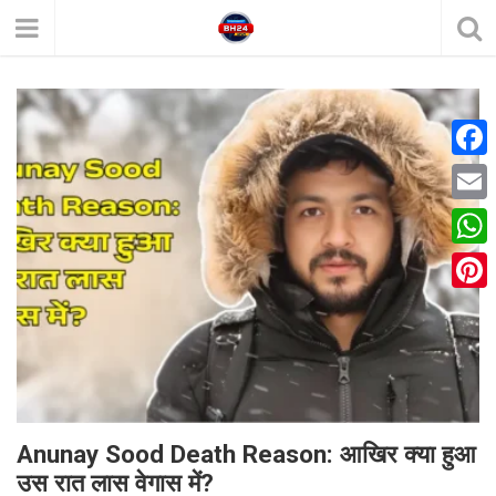
F
a
E
c
m
W
e
a
h
P
b
i
a
i
o
l
t
n
o
s
t
k
A
e
Anunay Sood Death Reason: आखिर क्या हुआ
p
उस रात लास वेगास में?
r