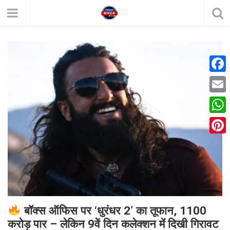
F
a
E
c
m
W
e
a
h
P
b
i
a
i
o
l
t
n
o
s
t
k
A
e
बॉक्स ऑफिस पर ‘धुरंधर 2’ का तूफान, 1100
p
करोड़ पार – लेकिन 9वें दिन कलेक्शन में दिखी गिरावट
r