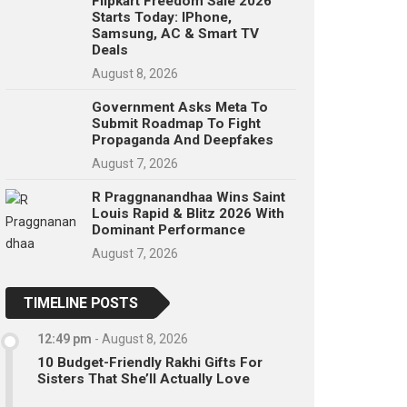
Flipkart Freedom Sale 2026
Starts Today: IPhone,
Samsung, AC & Smart TV
Deals
August 8, 2026
Government Asks Meta To
Submit Roadmap To Fight
Propaganda And Deepfakes
August 7, 2026
R Praggnanandhaa Wins Saint
Louis Rapid & Blitz 2026 With
Dominant Performance
August 7, 2026
TIMELINE POSTS
12:49 pm
-
August 8, 2026
10 Budget-Friendly Rakhi Gifts For
Sisters That She’ll Actually Love