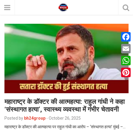
F
a
E
c
m
W
e
a
h
P
b
i
a
i
o
l
t
महाराष्ट्र के डॉक्टर की आत्महत्या: राहुल गांधी ने कहा
n
o
‘संस्थागत हत्या’, स्वास्थ्य व्यवस्था में गंभीर चेतावनी
s
t
k
A
Posted by
bh24group
-
October 26, 2025
e
महाराष्ट्र के डॉक्टर की आत्महत्या पर राहुल गांधी का आरोप – ‘संस्थागत हत्या’ मुंबई –…
p
r