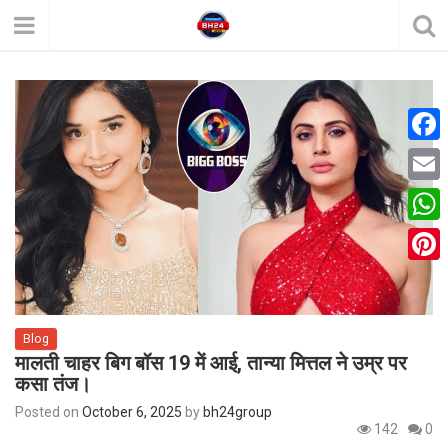
F
a
E
c
m
W
e
a
h
P
b
i
a
i
o
l
t
Blog
n
o
मालती चाहर बिग बॉस 19 में आई, तान्या मित्तल ने उम्र पर
s
t
k
कसा तंज।
A
e
Posted on
October 6, 2025
by
bh24group
p
142
0
r