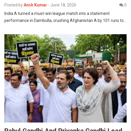
Posted by
Ansh Kumar
-
June 18, 2026
0
India A turned a must-win league match into a statement
performance in Dambulla, crushing Afghanistan A by 101 runs to…
Rahul Gandhi And Priyanka Gandhi Lead