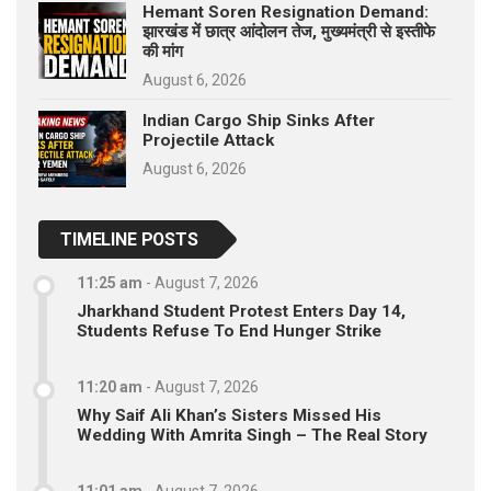
Hemant Soren Resignation Demand:
झारखंड में छात्र आंदोलन तेज, मुख्यमंत्री से इस्तीफे
की मांग
August 6, 2026
Indian Cargo Ship Sinks After
Projectile Attack
August 6, 2026
TIMELINE POSTS
11:25 am
-
August 7, 2026
Jharkhand Student Protest Enters Day 14,
Students Refuse To End Hunger Strike
11:20 am
-
August 7, 2026
Why Saif Ali Khan’s Sisters Missed His
Wedding With Amrita Singh – The Real Story
11:01 am
-
August 7, 2026