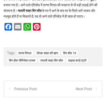
बनाया गया है। आने वाले एपिसोड में तान्या मित्तल की फरहाना से भी बड़ी लड़ाई होने की
संभावना है।
मालती चाहर बिग बॉस
के घर में आने के बाद घर के रिश्ते आगे जाकर और
मज़बूत होते हैं या बिखरते हैं, यह तो आने वाले एपिसोड में ही साफ़ हो पाएगा।
F
E
W
Pi
a
m
h
nt
ce
ail
at
er
b
s
es
Tags :
तान्या मित्तल
दीपक चाहर की बहन
बिग बॉस 19
o
A
t
बिग बॉस नॉमिनेशन टास्क
मालती चाहर बिग बॉस
वाइल्ड कार्ड एंट्री
o
p
k
p
Previous Post
Next Post