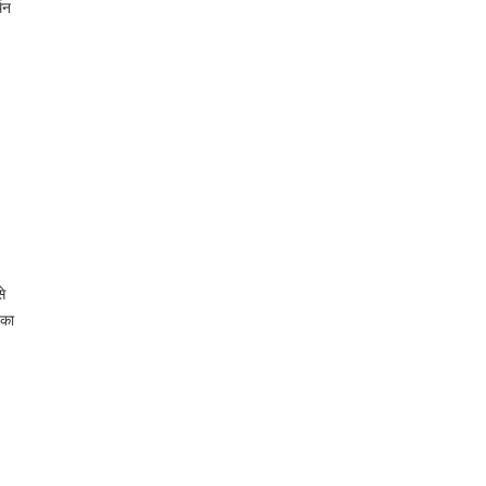
्थन
से
 का