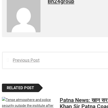
Bh24group
Previous Post
RELATED POST
Patna News: खान सर के क
Khan Sir Patna Coach