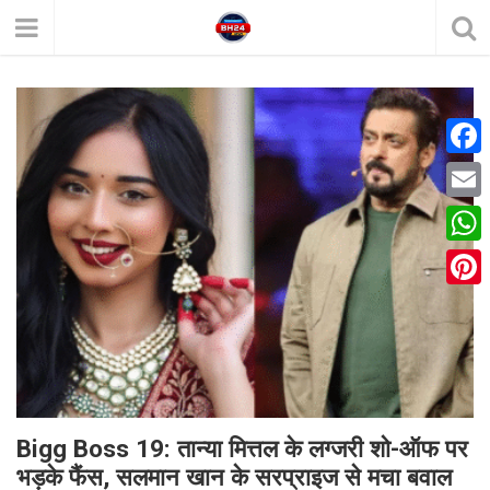
F
a
E
c
m
W
e
a
h
P
b
i
a
i
o
l
t
n
o
s
t
k
A
e
Bigg Boss 19: तान्या मित्तल के लग्जरी शो-ऑफ पर
p
भड़के फैंस, सलमान खान के सरप्राइज से मचा बवाल
r