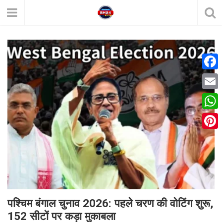
F
a
E
c
m
W
e
a
h
P
b
i
a
i
o
l
t
n
o
s
t
k
A
e
पश्चिम बंगाल चुनाव 2026: पहले चरण की वोटिंग शुरू,
p
152 सीटों पर कड़ा मुकाबला
r