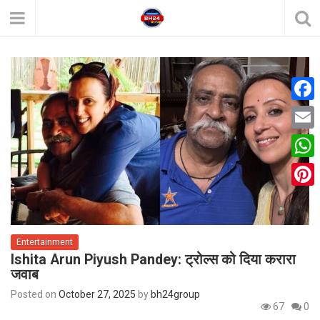
F
a
E
c
m
W
e
a
h
P
b
i
a
i
o
l
t
Entertainment
n
o
Ishita Arun Piyush Pandey: ट्रोल्स को दिया करारा
s
t
k
जवाब
A
e
Posted on
October 27, 2025
by
bh24group
p
67
0
r