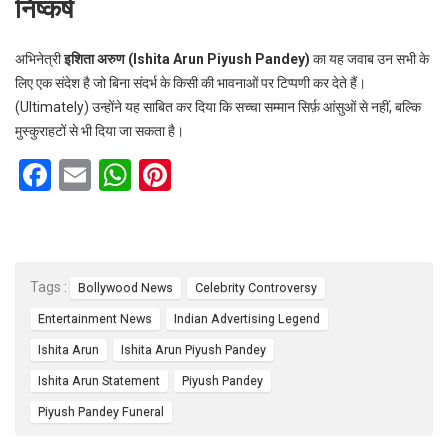
निष्कर्ष
अभिनेत्री
इशिता अरुण (Ishita Arun Piyush Pandey)
का यह जवाब उन सभी के
लिए एक संदेश है जो बिना संदर्भ के किसी की भावनाओं पर टिप्पणी कर देते हैं।
(Ultimately) उन्होंने यह साबित कर दिया कि सच्चा सम्मान सिर्फ़ आंसुओं से नहीं, बल्कि
मुस्कुराहटों से भी दिया जा सकता है।
F
E
W
Pi
a
m
h
nt
ce
ail
at
er
b
s
es
Tags :
Bollywood News
Celebrity Controversy
o
A
t
Entertainment News
Indian Advertising Legend
o
p
Ishita Arun
Ishita Arun Piyush Pandey
k
p
Ishita Arun Statement
Piyush Pandey
Piyush Pandey Funeral