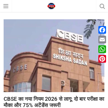
F
a
E
c
m
W
e
a
h
P
b
i
a
i
o
l
t
n
o
s
t
k
A
e
CBSE का नया नियम 2026 से लागू: दो बार परीक्षा का
p
मौका और 75% अटेंडेंस जरूरी
r