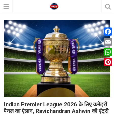
F
a
E
c
m
W
e
a
h
P
b
i
a
i
o
l
t
n
o
s
t
k
A
e
Indian Premier League 2026 के लिए कमेंट्री
p
पैनल का ऐलान, Ravichandran Ashwin की एंट्री
r