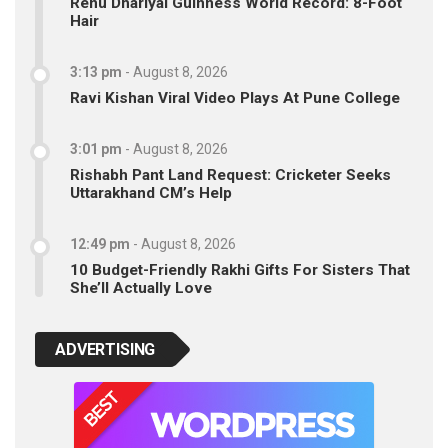
Renu Dhariyal Guinness World Record: 8-Foot
Hair
3:13 pm
-
August 8, 2026
Ravi Kishan Viral Video Plays At Pune College
3:01 pm
-
August 8, 2026
Rishabh Pant Land Request: Cricketer Seeks
Uttarakhand CM’s Help
12:49 pm
-
August 8, 2026
10 Budget-Friendly Rakhi Gifts For Sisters That
She’ll Actually Love
ADVERTISING