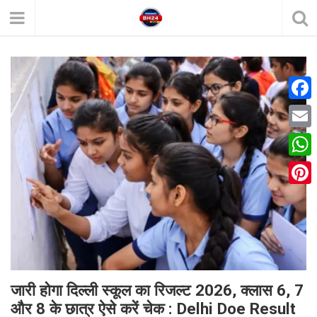
F
a
E
c
m
W
e
a
h
P
b
i
a
i
o
l
t
n
o
s
t
k
A
e
जारी होगा दिल्ली स्कूल का रिजल्ट 2026, क्लास 6, 7
p
और 8 के छात्र ऐसे करें चेक : Delhi Doe Result
r