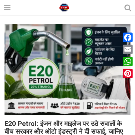
F
a
E
c
m
W
e
a
h
P
b
i
a
i
o
l
t
n
o
s
t
k
A
e
E20 Petrol: इंजन और माइलेज पर उठे सवालों के
p
बीच सरकार और ऑटो इंडस्ट्री ने दी सफाई, जानिए
r