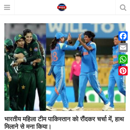
F
a
E
c
m
W
e
a
h
P
b
i
a
i
o
l
t
n
o
s
t
k
A
e
भारतीय महिला टीम पाकिस्तान को रौंदकर चर्चा में, हाथ
p
मिलाने से मना किया।
r