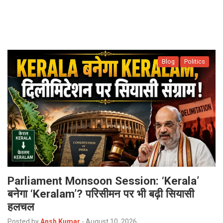
p
e
s
t
Blog
Politics
Parliament Monsoon Session: ‘Kerala’
बनेगा ‘Keralam’? परिसीमन पर भी बढ़ी सियासी
हलचल
Posted by
Ansh Kumar
-
August 10, 2026