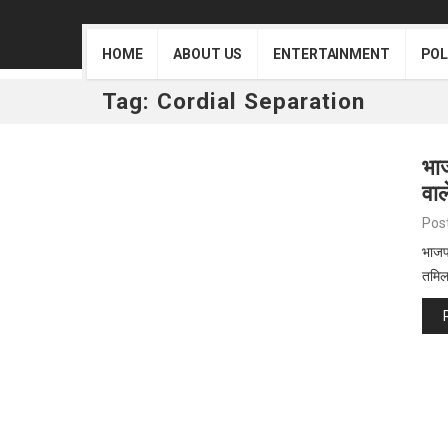
HOME
ABOUT US
ENTERTAINMENT
POL
Tag:
Cordial Separation
भा
वा
Pos
भाजप
तमिल