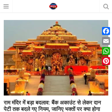
F
a
E
c
m
W
e
a
h
P
b
i
a
i
o
l
t
n
o
s
t
k
A
e
राम मंदिर में बड़ा बदलाव: बैंक अकाउंट से लेकर दान
p
पेटी तक बदले गए नियम, जानिए भक्तों पर क्या होगा
r